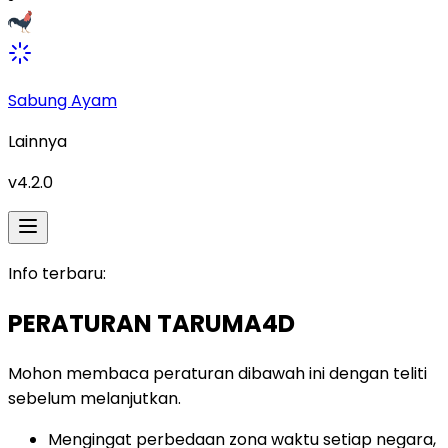
Sabung Ayam
Lainnya
v
4.2.0
Info terbaru:
PERATURAN TARUMA4D
Mohon membaca peraturan dibawah ini dengan teliti
sebelum melanjutkan.
Mengingat perbedaan zona waktu setiap negara,