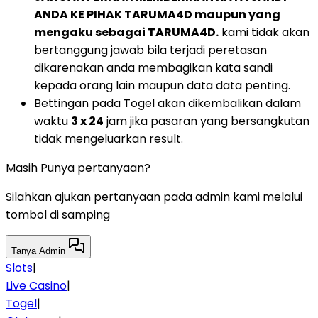
ANDA KE PIHAK TARUMA4D maupun yang
mengaku sebagai TARUMA4D.
kami tidak akan
bertanggung jawab bila terjadi peretasan
dikarenakan anda membagikan kata sandi
kepada orang lain maupun data data penting.
Bettingan pada Togel akan dikembalikan dalam
waktu
3 x 24
jam jika pasaran yang bersangkutan
tidak mengeluarkan result.
Masih Punya pertanyaan?
Silahkan ajukan pertanyaan pada admin kami melalui
tombol di samping
Tanya Admin
Slots
|
Live Casino
|
Togel
|