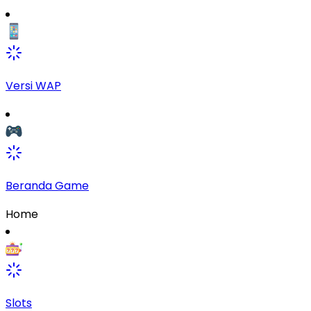
Versi WAP
Beranda Game
Home
Slots