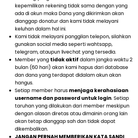
kepemilikan rekening tidak sama dengan yang
ada di akun maka Dana yang dikirimkan akan
dianggap donatur dan kami tidak melayani
keluhan dalam hal ini.
Kami tidak melayani panggilan telepon, silahkan
gunakan social media seperti wahtsapp,
telegram, ataupun livechat yang tersedia.
Member yang
tidak aktif
dalam jangka waktu 2
bulan (60 hari) akan kami hapus dari database
dan dana yang terdapat didalam akun akan
hangus.
Setiap member harus
menjaga kerahasiaan
username dan password untuk login
. Setiap
taruhan yang dilakukan dari member meskipun
dengan alasan diretas atau dimainin orang lain
akan tetap dianggap sah dan tidak dapat
dikembalikan.
JANGAN PERNAH MEMBERIKAN KATA SANDI