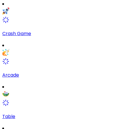
Crash Game
Arcade
Table