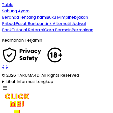
Table
|
Sabung Ayam
Beranda
Tentang Kami
Buku Mimpi
Kebijakan
Pribadi
Pusat Bantuan
Link Alternatif
Jadwal
Bank
Tutorial Referral
Cara Bermain
Permainan
Keamanan Terjamin
©
2026
TARUMA4D
. All Rights Reserved
Lihat Informasi Lengkap