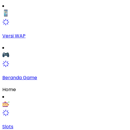
Versi WAP
Beranda Game
Home
Slots