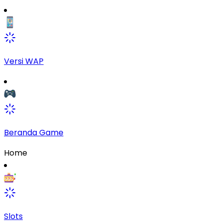
Versi WAP
Beranda Game
Home
Slots