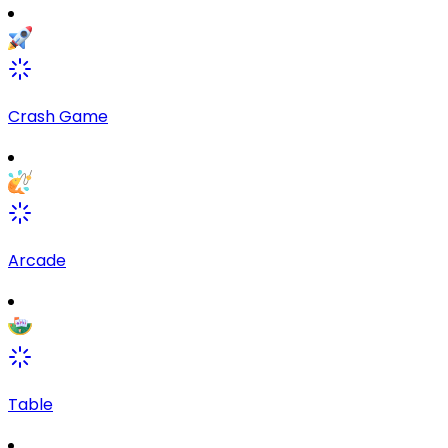
Crash Game
Arcade
Table