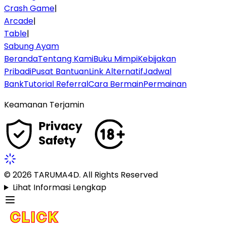
Crash Game
|
Arcade
|
Table
|
Sabung Ayam
Beranda
Tentang Kami
Buku Mimpi
Kebijakan
Pribadi
Pusat Bantuan
Link Alternatif
Jadwal
Bank
Tutorial Referral
Cara Bermain
Permainan
Keamanan Terjamin
©
2026
TARUMA4D
. All Rights Reserved
Lihat Informasi Lengkap